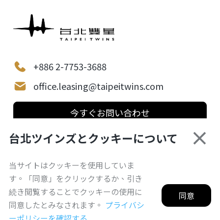
+886 2-7753-3688
office.leasing@taipeitwins.com
今すぐお問い合わせ
台北ツインズとクッキーについて
当サイトはクッキーを使用していま
プライバシーポリシー
す。「同意」をクリックするか、引き
© 2026 Taipei Twins. All Rights Reserved.
続き閲覧することでクッキーの使用に
台北市西区ゲートウェイプロジェクト台北駅特定専用地区
同意
C1/D1(東側区画)土地開発案
同意したとみなされます。
プライバシ
政府関連機関リンク:
台北市政府
|
台北市政府捷運（MRT）工
ーポリシーを確認する