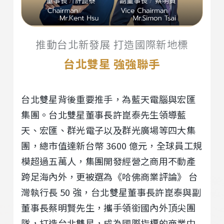
推動台北新發展 打造國際新地標
台北雙星 強強聯手
台北雙星背後重要推手，為藍天電腦與宏匯
集團。台北雙星董事長許崑泰先生領導藍
天、宏匯、群光電子以及群光廣場等四大集
團，總市值達新台幣 3600 億元，全球員工規
模超過五萬人，集團開發經營之商用不動產
跨足海內外，更被選為《哈佛商業評論》 台
灣執行長 50 強，台北雙星董事長許崑泰與副
董事長蔡明賢先生，攜手領銜國內外頂尖團
隊，打造台北雙星，成為國際指標的商業中