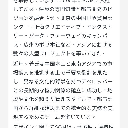
を取得しています。2000年にSOMに入社
して以来、建築の専門知識と都市開発のビ
ジョンを融合させ、北京の中国世界貿易セ
ンター、上海クリエイティブ・インダスト
リー・パーク、ファーウェイのキャンパ
ス、広州のポリ本社など、アジアにおける
数々の大型プロジェクトを率いてきた。
近年、菅氏は中国本土と東南アジアでの市
場拡大を推進する上で重要な役割を果た
し、異なる文化的背景を持つデベロッパー
との長期的な協力関係の確立に成功し、地
域や文化を超えた管理スタイルで、都市計
画から詳細な建設までの統合的な実務を実
現するためにチームを率いている。
デザインに関してSOMは、地域性、構造性