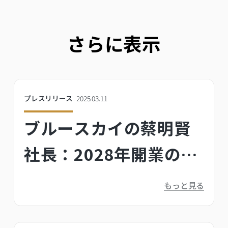
さらに表示
プレスリリース
2025.03.11
ブルースカイの蔡明賢
社長：2028年開業の台
北ツインズには「利他
もっと見る
的」デザインを