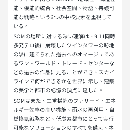
能、機能的統合、社会空間、物語、持続可
能な戦略という6つの中核要素を重視して
いる。
SOMの場所に対する深い理解は、9.11同時
多発テロ後に崩壊したツインタワーの跡地
の隣に建てられた過去へのオマージュであ
るワン・ワールド・トレード・センターな
どの過去の作品に見ることができ、スカイ
ラインで何ができるかを世界に示し、建築
の美学と都市の記憶の頂点に達した。
SOMはまた、二重構造のファサード、エネ
ルギー効率の高い機能、雨水の再利用、自
然換気戦略など、低炭素都市にとって実行
可能なソリューションのすべてを備え、ネ